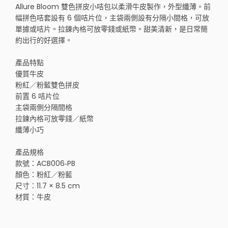
Allure Bloom 雙色拼皮小咭包以柔滑牛皮製作，外型纖薄。前
幅拼色咭套設有 6 個咭片位，主袋兩側設有分隔小間格，可放
單據或咭片。拉鍊內格可放零錢或紙幣。甜美清新，是日常簡
約出行的好選擇。
產品特點
優質牛皮
粉紅／粉藍雙色拼皮
前置 6 咭片位
主袋兩側分隔間格
拉鍊內格可放零錢／紙幣
纖薄小巧
產品規格
款號：ACB006‑PB
顏色：粉紅／粉藍
尺寸：11.7 × 8.5 cm
材質：牛皮