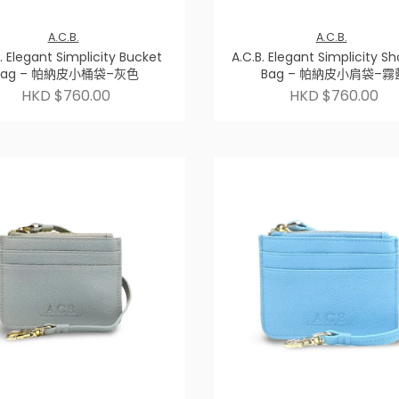
A.C.B.
A.C.B.
. Elegant Simplicity Bucket
A.C.B. Elegant Simplicity S
Bag – 帕納皮小桶袋–灰色
Bag – 帕納皮小肩袋–霧
HKD $760.00
HKD $760.00