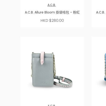
A.C.B.
A.C.B. Allure Bloom 掛袋咭包 – 粉紅
A.C.B
HKD $280.00
A.C.B.