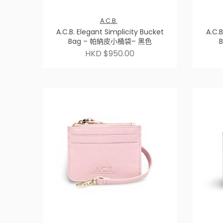
A.C.B.
A.C.B. Elegant Simplicity Bucket
A.C.B
Bag – 帕納皮小桶袋– 黑色
HKD $950.00