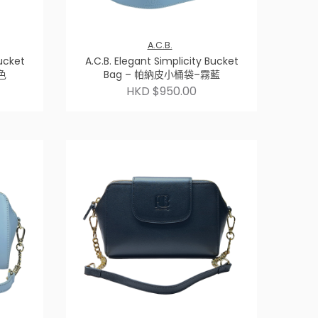
A.C.B.
Bucket
A.C.B. Elegant Simplicity Bucket
色
Bag – 帕納皮小桶袋–霧藍
HKD $950.00