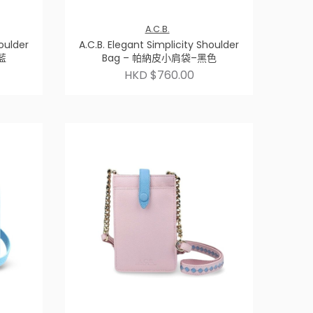
A.C.B.
houlder
A.C.B. Elegant Simplicity Shoulder
藍
Bag – 帕納皮小肩袋–黑色
HKD $760.00