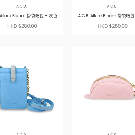
A.C.B.
A.C.B.
. Allure Bloom 掛袋咭包 – 灰色
A.C.B. Allure Bloom 掛袋咭
HKD $280.00
HKD $280.00
A.C.B.
A.C.B.